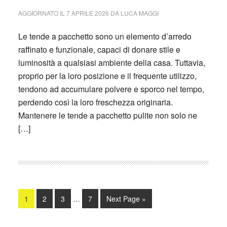
AGGIORNATO IL
7 APRILE 2026
DA
LUCA MAGGI
Le tende a pacchetto sono un elemento d’arredo
raffinato e funzionale, capaci di donare stile e
luminosità a qualsiasi ambiente della casa. Tuttavia,
proprio per la loro posizione e il frequente utilizzo,
tendono ad accumulare polvere e sporco nel tempo,
perdendo così la loro freschezza originaria.
Mantenere le tende a pacchetto pulite non solo ne
[…]
Interim
Page
Page
Page
Page
Go
1
2
3
…
7
Next Page »
pages
to
omitted