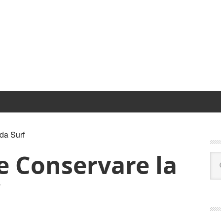
P
da Surf
S
e Conservare la
Se
this
web