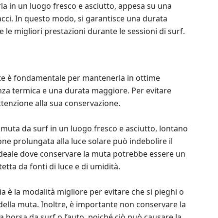
rla in un luogo fresco e asciutto, appesa su una
iacci. In questo modo, si garantisce una durata
e migliori prestazioni durante le sessioni di surf.
te è fondamentale per mantenerla in ottime
enza termica e una durata maggiore. Per evitare
ttenzione alla sua conservazione.
 muta da surf in un luogo fresco e asciutto, lontano
ione prolungata alla luce solare può indebolire il
ideale dove conservare la muta potrebbe essere un
etta da fonti di luce e di umidità.
è la modalità migliore per evitare che si pieghi o
 della muta. Inoltre, è importante non conservare la
 borsa da surf o l’auto, poiché ciò può causare la