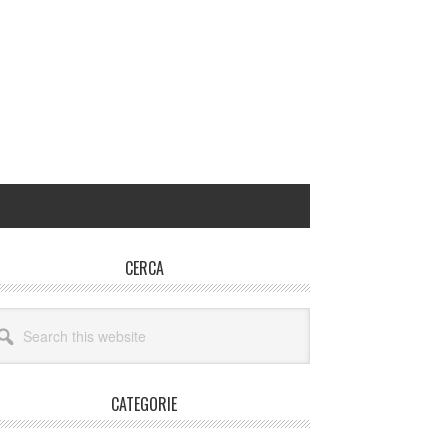
rimary
CERCA
idebar
arch
site
CATEGORIE