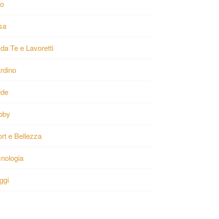
ro
sa
 da Te e Lavoretti
rdino
ide
bby
rt e Bellezza
nologia
ggi