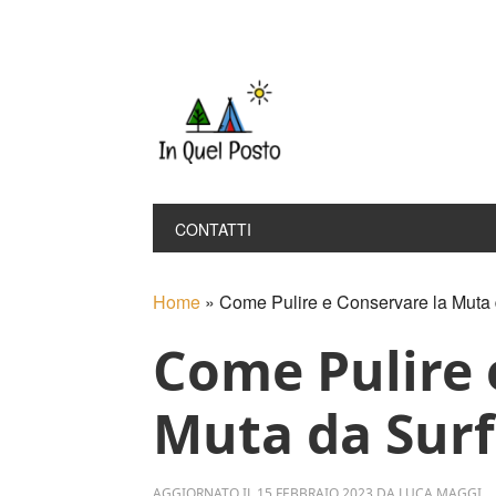
Skip
Skip
Skip
Skip
to
to
to
to
primary
main
primary
footer
navigation
content
sidebar
CONTATTI
Home
»
Come Pulire e Conservare la Muta 
Come Pulire 
Muta da Surf
AGGIORNATO IL
15 FEBBRAIO 2023
DA
LUCA MAGGI