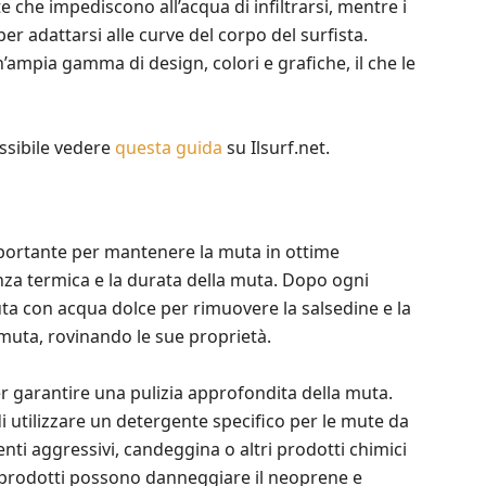
e che impediscono all’acqua di infiltrarsi, mentre i
 adattarsi alle curve del corpo del surfista.
’ampia gamma di design, colori e grafiche, il che le
ossibile vedere
questa guida
su Ilsurf.net.
mportante per mantenere la muta in ottime
nza termica e la durata della muta. Dopo ogni
muta con acqua dolce per rimuovere la salsedine e la
 muta, rovinando le sue proprietà.
per garantire una pulizia approfondita della muta.
 di utilizzare un detergente specifico per le mute da
enti aggressivi, candeggina o altri prodotti chimici
i prodotti possono danneggiare il neoprene e