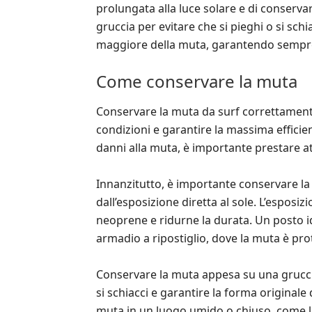
prolungata alla luce solare e di conserva
gruccia per evitare che si pieghi o si sch
maggiore della muta, garantendo sempre l
Come conservare la muta
Conservare la muta da surf correttamen
condizioni e garantire la massima effici
danni alla muta, è importante prestare a
Innanzitutto, è importante conservare la
dall’esposizione diretta al sole. L’esposiz
neoprene e ridurne la durata. Un posto 
armadio a ripostiglio, dove la muta è prot
Conservare la muta appesa su una gruccia 
si schiacci e garantire la forma originale
muta in un luogo umido o chiuso, come la