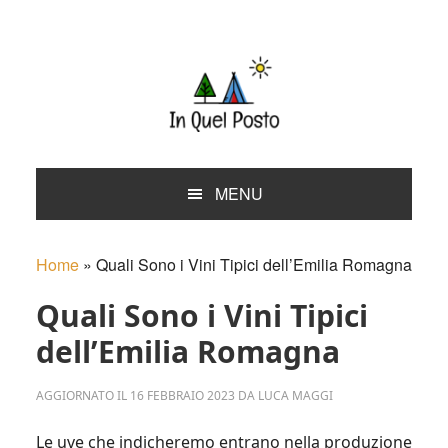
Skip
Skip
Skip
Skip
to
to
to
to
primary
main
primary
footer
navigation
content
sidebar
MENU
Home
»
Quali Sono i Vini Tipici dell’Emilia Romagna
Quali Sono i Vini Tipici
dell’Emilia Romagna
AGGIORNATO IL
16 FEBBRAIO 2023
DA
LUCA MAGGI
Le uve che indicheremo entrano nella produzione