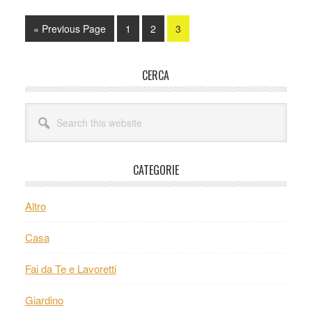
Go
Page
Page
Page
«
Previous Page
1
2
3
to
Primary
CERCA
Sidebar
Search
this
website
CATEGORIE
Altro
Casa
Fai da Te e Lavoretti
Giardino