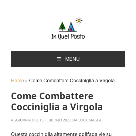
Skip
Skip
Skip
Skip
to
to
to
to
primary
main
primary
footer
navigation
content
sidebar
MENU
Home
»
Come Combattere Cocciniglia a Virgola
Come Combattere
Cocciniglia a Virgola
AGGIORNATO IL
15 FEBBRAIO 2023
DA
LUCA MAGGI
Questa cocciniglia altamente polifaga vie su